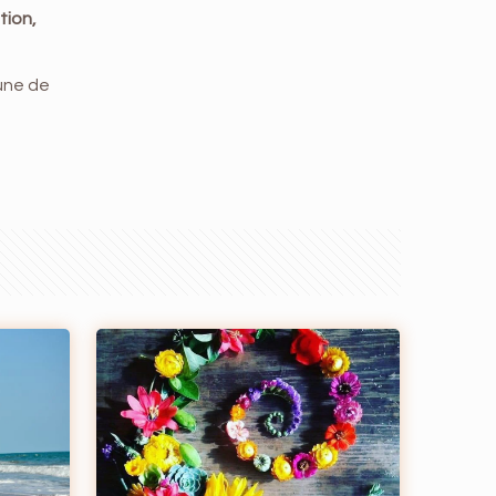
tion,
une de