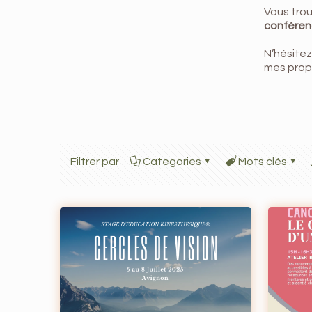
Vous trou
confére
N’hésitez
mes propo
Filtrer par
Categories
Mots clés